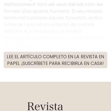
històricament tant els usos del sòl com les
formes d’ocupació humana. El seu mosaic
territorial combina espais forestals, antics
conreus i una xarxa extensa de camins
històrics que travessen un territori
aparentment inhòspit, però profundament
humanitzat.
LEE EL ARTÍCULO COMPLETO EN LA REVISTA EN
PAPEL ¡SUSCRÍBETE PARA RECIBIRLA EN CASA!