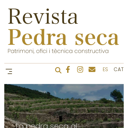
ES
CAT
La pedra seca al