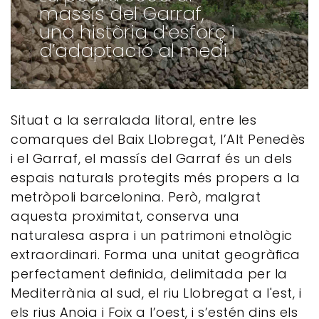
massís del Garraf,
una història d’esforç i
d’adaptació al medi
Situat a la serralada litoral, entre les
comarques del Baix Llobregat, l’Alt Penedès
i el Garraf, el massís del Garraf és un dels
espais naturals protegits més propers a la
metròpoli barcelonina. Però, malgrat
aquesta proximitat, conserva una
naturalesa aspra i un patrimoni etnològic
extraordinari. Forma una unitat geogràﬁca
perfectament deﬁnida, delimitada per la
Mediterrània al sud, el riu Llobregat a l'est, i
els rius Anoia i Foix a l’oest, i s’estén dins els