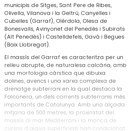
municipis de Sitges, Sant Pere de Ribes,
Olivella, Vilanova i la Geltrú, Canyelles i
Cubelles (Garraf), Olèrdola, Olesa de
Bonesvalls, Avinyonet del Penedès i Subirats
(Alt Penedès) i Castelldefels, Gavà i Begues
(Baix Llobregat).
El massís del Garraf es caracteritza per un
relleu abrupte, de naturalesa calcària, amb
una morfologia càrstica que dibuixa
dolines, avencs i una xarxa complexa de
drenatge subterrani en la qual destaca la
Falconera, un dels corrents subterranis més
importants de Catalunya. Amb una alçada
mitjana de 500 metres, la proximitat del
massís al mar Mediterrani i la manca de
cursos d’aigua superficials han condicionat