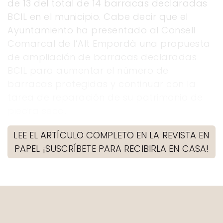
de 13 del total de 14 barracas declaradas
BCIL en el municipio. Cabe decir que el
Ayuntamiento ha presentado al Consell
Comarcal de l’Alt Empordà una propuesta
de ampliación de barracas declaradas
BCIL para aumentar el número de
barracas protegidas y continuar con la
tarea de reparación de su patrimonio de
piedra seca.
LEE EL ARTÍCULO COMPLETO EN LA REVISTA EN
PAPEL ¡SUSCRÍBETE PARA RECIBIRLA EN CASA!