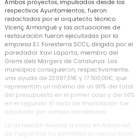
Ambos proyectos, impulsados ​​desde los
respectivos Ayuntamientos, fueron
redactados por el arquitecto técnico
Vicenç Armangué y las actuaciones de
restauración fueron ejecutadas por la
empresa E.I. Foresterra SCCL, dirigida por el
paredador Xavi Laporta, miembro del
Gremi dels Margers de Catalunya. Los
municipios consiguieron, respectivamente,
una ayuda de 22.097,01€ y 17.500,00€, que
representan un máximo de un 90% del total
del presupuesto en el primer caso y del 50%
en el segundo. El resto de financiación fue
aportada por ambos consistorios.
La actuación llevada a cabo en Avinyonet
de Puigventós ha permitido la restauración