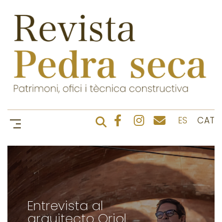
ES
CAT
Entrevista al
arquitecto Oriol