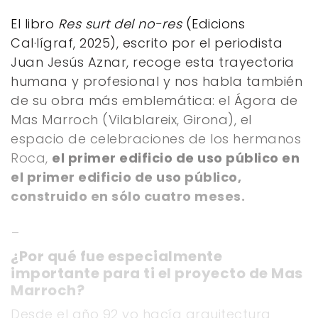
El libro
Res surt del no-res
(Edicions
Cal·lígraf, 2025), escrito por el periodista
Juan Jesús Aznar, recoge esta trayectoria
humana y profesional y nos habla también
de su obra más emblemática: el Ágora de
Mas Marroch (Vilablareix, Girona), el
espacio de celebraciones de los hermanos
Roca,
el primer edificio de uso público en
el primer edificio de uso público,
construido en sólo cuatro meses.
_
¿Por qué fue especialmente
importante para ti el proyecto de Mas
Marroch?
Desde el año 92 yo hacía arquitectura