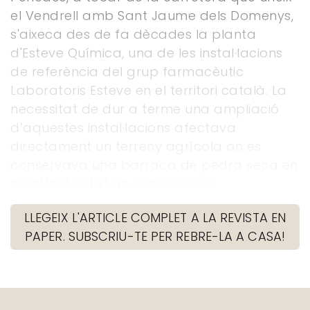
el Vendrell amb Sant Jaume dels Domenys,
s'aixeca des de fa dècades la planta
d'Esteve Química, una de les instal·lacions
de referència del grup farmacèutic
Laboratoris Esteve en el territori català. La
necessitat de dur a terme una ampliació
d’aquestes instal·lacions afectava
directament un terreny agrícola on es
conservava una barraca de pedra seca en
excel·lent estat de conservació.
LLEGEIX L'ARTICLE COMPLET A LA REVISTA EN
PAPER. SUBSCRIU-TE PER REBRE-LA A CASA!