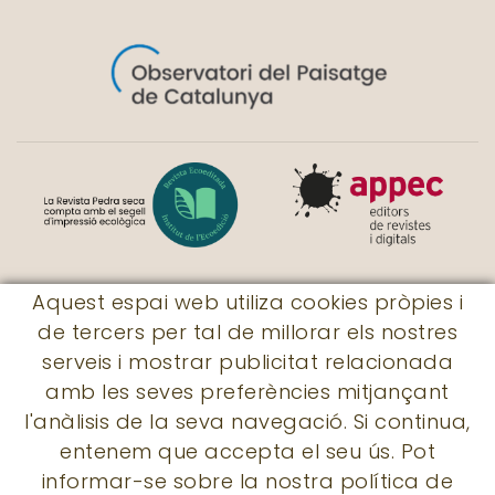
Aquest espai web utiliza cookies pròpies i
de tercers per tal de millorar els nostres
© Revista Pedra seca
serveis i mostrar publicitat relacionada
|
Rossaleta, 7
|
17730 - Llers
|
amb les seves preferències mitjançant
subscripcions@revistapedraseca.cat
|
l'anàlisis de la seva navegació. Si continua,
605 931 056
entenem que accepta el seu ús. Pot
informar-se sobre la nostra política de